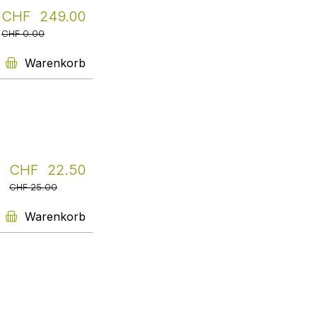
Weiterbildungsangebote geht.
CHF 249.00
Marion Hug
CHF 0.00
Weiter
Warenkorb
Übersetzerhaus Looren
Wir sind seit vielen Jahren sehr
glücklich, von Livretto mit
Büchern für unsere
Spezialbibliothek beliefert zu
CHF 22.50
werden. Der Service ist einfach
grossartig: Alles geht schnell und
CHF 25.00
unkompliziert, und Sabine
Baumann findet jedes Buch, das
Warenkorb
irgendwo auf der Welt greifbar
ist.
Zorka Ciklaminy
Weiter
Universität Zürich,
Bibliothek Seminar für