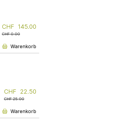
hat mich sehr angesprochen und
berührt, hat mir sogar aus einem
psychischen Loch
herausgeholfen, in dem ich
aktuell zu versinken drohte.
CHF 145.00
Vielen Dank für die Wahl dieses
CHF 0.00
Buches!!!
English Novels
Warenkorb
You can find the most
outstanding, promising new
English-language novels that we
personally recommend here in
their original language.
10% discount on all books. Take
a look!
Weiter
CHF 22.50
CHF 25.00
Warenkorb
Name the translator!
Ohne Übersetzer:innen gäbe es