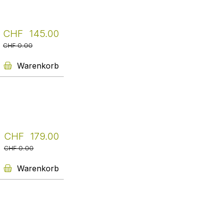
keine Weltliteratur. Das
Übersetzerhaus Looren engagiert
sich, die Namen der
Übersetzer:Innen überall dort zu
CHF 145.00
nennen, wo Autor:innen der
CHF 0.00
Originale aufgeführt sind. Livretto
legt ebenso Wert darauf, dass
Warenkorb
ÜbersetzerInnen bekannter
werden.
Weiter
Bücherstand für
gebrauchte Bücher
Unser Bücherstand steht vor der
CHF 179.00
Gärtnerei Ryffel und dem Café
CHF 0.00
Gourmeteca in Uster an der
Brunnenstrasse 14.
Warenkorb
Es können gebrauchte Bücher
getauscht oder für ein Trinkgeld
mitgenommen werden.
Weiter