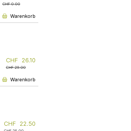
Pia Gugler
CHF 0.00
Weiter
Warenkorb
asm Agentur für Sozial-
Marketing
Prompter Service, transparente
Information zu Preisen und
Fristen, rasche Lieferung – alles
was es braucht für Fachlektüre in
diesen Zeiten.
Liliane Eggli
CHF 26.10
Weiter
CHF 29.00
Warenkorb
Livretto.ch begeistert NZZ
am Sonntag als kleinste
Buchhandlung der Schweiz
Ein Kleinod ist das Café "Zum
Hut". Im Garten befindet sich die
CHF 22.50
wohl kleinste Buchhandlung. In
CHF 25.00
einer Vitrine stehen gebrauchte