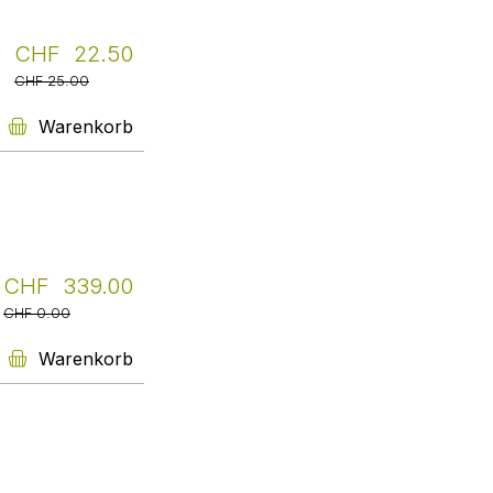
CHF 22.50
Apotheke Kempten
CHF 25.00
Livretto, ein Service - schnell
und unkompliziert. Ich schicke
Warenkorb
meine Bestellung und erhalte
meist am nächsten Tag schon
das Buch nach Hause geliefert.
Ich bin begeistert.
Edith Kleisner
Weiter
CHF 339.00
CHF 0.00
Warenkorb
Ostschweizer
Fachhochschule Rapperswil
Der Service von Livretto,
kompetent, schnell, unkompliziert
und doch persönlich und damit
meine 1. Wahl wenn es um
Bücher für unsere