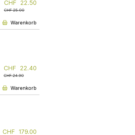
CHF 22.50
Filmwissenschaft
Seit vielen Jahren bin ich
CHF 25.00
zufriedene und überzeugte
Stammkundin - Sabine hilft
Warenkorb
unkompliziert und kompetent
weiter, sowohl bei
Neuerscheinungen, wie bei
antiquarischen Aufträgen.
Daniela Casanova
Weiter
CHF 22.40
Schule Wetzikon
CHF 24.90
Echt toll finde ich, dass Sabine
Baumann keine Mühen scheut,
Warenkorb
vergriffene Titel im Antiquariat
aufzustöbern, um all unsere
Wünsche zu erfüllen. Jede
Bücherbestellung läuft bei
Livretto zu unserer vollsten
Zufriedenheit mit stets promptem,
zuverlässigem und freundlichen
Service, sehr empfehlenswert!
CHF 179.00