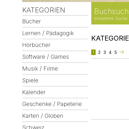
KATEGORIEN
Buchsuch
erweiterte Suche
Bücher
Lernen / Pädagogik
KATEGORI
Hörbücher
1
2
3
4
5
Software / Games
Musik / Filme
Spiele
Kalender
Geschenke / Papeterie
Karten / Globen
Schweiz