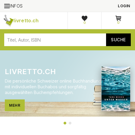
INFOS
LOGIN
livretto.ch
0
0
LIVRETTO.CH
Die persönliche Schweizer online Buchhandlung
mit individuellen Buchabos und sorgfältig
ausgewählten Buchempfehlungen.
MEHR