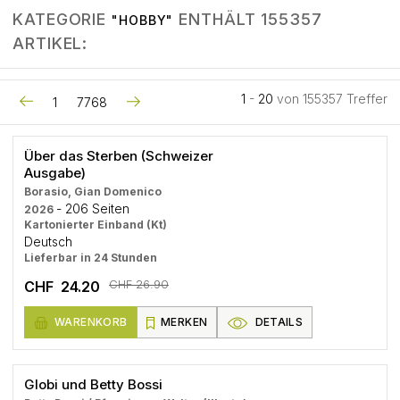
KATEGORIE
ENTHÄLT 155357
"HOBBY"
ARTIKEL:
1
-
20
von 155357 Treffer
1
7768
Über das Sterben (Schweizer
Ausgabe)
Borasio, Gian Domenico
- 206 Seiten
2026
Kartonierter Einband (Kt)
Deutsch
Lieferbar in 24 Stunden
CHF 26.90
CHF 24.20
WARENKORB
MERKEN
DETAILS
Globi und Betty Bossi