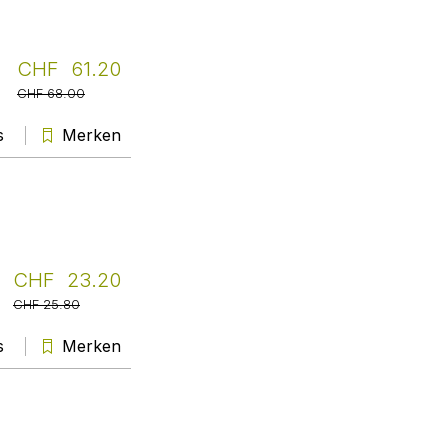
Bibliothek Seminar für
Filmwissenschaft
Seit vielen Jahren bin ich
zufriedene und überzeugte
CHF 61.20
Stammkundin - Sabine hilft
CHF 68.00
unkompliziert und kompetent
weiter, sowohl bei
s
Merken
Neuerscheinungen, wie bei
antiquarischen Aufträgen.
Daniela Casanova
Weiter
Schule Wetzikon
Echt toll finde ich, dass Sabine
CHF 23.20
Baumann keine Mühen scheut,
CHF 25.80
vergriffene Titel im Antiquariat
aufzustöbern, um all unsere
s
Merken
Wünsche zu erfüllen. Jede
Bücherbestellung läuft bei
Livretto zu unserer vollsten
Zufriedenheit mit stets promptem,
zuverlässigem und freundlichen
Service, sehr empfehlenswert!