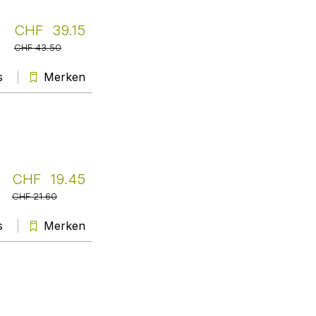
Pia Gugler
Weiter
CHF 39.15
CHF 43.50
asm Agentur für Sozial-
Marketing
s
Merken
Prompter Service, transparente
Information zu Preisen und
Fristen, rasche Lieferung – alles
was es braucht für Fachlektüre in
diesen Zeiten.
Liliane Eggli
Weiter
CHF 19.45
CHF 21.60
s
Merken
Livretto.ch begeistert NZZ
am Sonntag als kleinste
Buchhandlung der Schweiz
Ein Kleinod ist das Café "Zum
Hut". Im Garten befindet sich die
wohl kleinste Buchhandlung. In