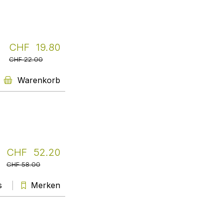
Bücher für unsere
Weiterbildungsangebote geht.
Marion Hug
Weiter
CHF 19.80
CHF 22.00
Warenkorb
Übersetzerhaus Looren
Wir sind seit vielen Jahren sehr
glücklich, von Livretto mit
Büchern für unsere
Spezialbibliothek beliefert zu
werden. Der Service ist einfach
grossartig: Alles geht schnell und
unkompliziert, und Sabine
CHF 52.20
Baumann findet jedes Buch, das
CHF 58.00
irgendwo auf der Welt greifbar
ist.
s
Merken
Zorka Ciklaminy
Weiter
Universität Zürich,