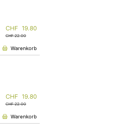
Apotheke Kempten
CHF 19.80
Livretto, ein Service - schnell
und unkompliziert. Ich schicke
CHF 22.00
meine Bestellung und erhalte
meist am nächsten Tag schon
Warenkorb
das Buch nach Hause geliefert.
Ich bin begeistert.
Edith Kleisner
Weiter
CHF 19.80
Ostschweizer
CHF 22.00
Fachhochschule Rapperswil
Der Service von Livretto,
Warenkorb
kompetent, schnell, unkompliziert
und doch persönlich und damit
meine 1. Wahl wenn es um