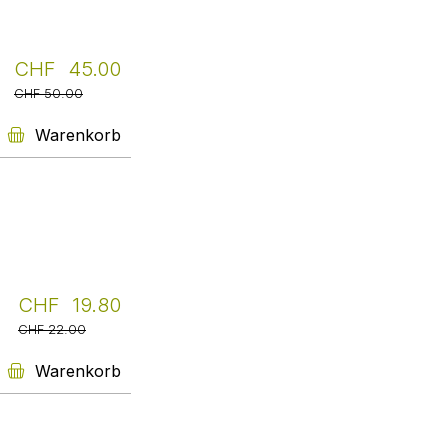
keine Weltliteratur. Das
Übersetzerhaus Looren engagiert
sich, die Namen der
CHF 45.00
Übersetzer:Innen überall dort zu
nennen, wo Autor:innen der
CHF 50.00
Originale aufgeführt sind. Livretto
legt ebenso Wert darauf, dass
Warenkorb
ÜbersetzerInnen bekannter
werden.
Weiter
Bücherstand für
gebrauchte Bücher
Unser Bücherstand steht vor der
CHF 19.80
Gärtnerei Ryffel und dem Café
Gourmeteca in Uster an der
CHF 22.00
Brunnenstrasse 14.
Es können gebrauchte Bücher
Warenkorb
getauscht oder für ein Trinkgeld
mitgenommen werden.
Weiter