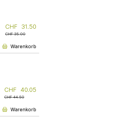
engere Wahl gezogen, doch es
hat mich sehr angesprochen und
berührt, hat mir sogar aus einem
psychischen Loch
herausgeholfen, in dem ich
CHF 31.50
aktuell zu versinken drohte.
CHF 35.00
Vielen Dank für die Wahl dieses
Buches!!!
Warenkorb
English Novels
You can find the most
outstanding, promising new
English-language novels that we
personally recommend here in
their original language.
10% discount on all books. Take
a look!
CHF 40.05
Weiter
CHF 44.50
Warenkorb
Name the translator!
Ohne Übersetzer:innen gäbe es