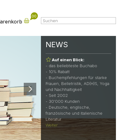
- 10% Rabatt
- Buchempfehlungen für starke
Frauen, Belletristik, AD(H)S, Yoga
00
Warenkorb
und Nachhaltigkeit
- Seit 2002
- 30'000 Kunden
- Deutsche, englische,
NEWS
französische und italienische
Literatur
Weiter
Das beliebteste Buchabo
der Schweiz seit 22 Jahren mit
über 1'260 verschenkten Abos
Manche Geschenke sind schnell
vergessen – andere bleiben.
Mit dem Livretto Geschenk-Abo
schenkst du Monat für Monat
neue Geschichten, Inspiration
und kleine Auszeiten.
Überrasche deine Liebsten mit
einem Geschenk, das wirklich