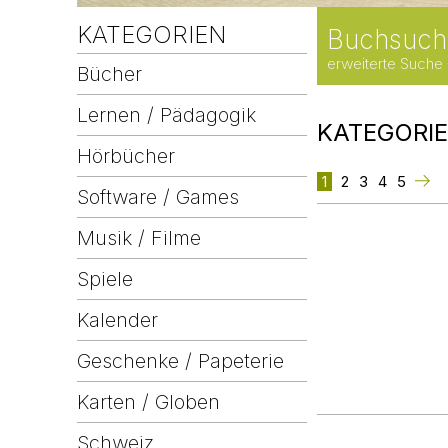
KATEGORIEN
Buchsuch
erweiterte Suche
Bücher
Lernen / Pädagogik
KATEGORI
Hörbücher
1
2
3
4
5
Software / Games
Musik / Filme
Spiele
Kalender
Geschenke / Papeterie
Karten / Globen
Schweiz