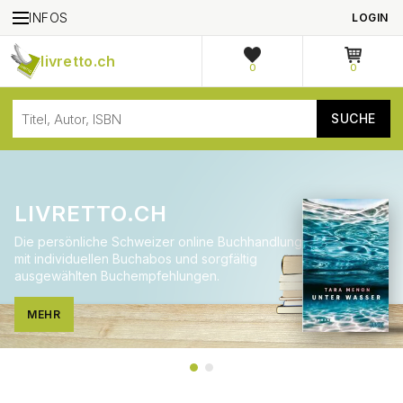
INFOS
LOGIN
livretto.ch
0
0
LIVRETTO.CH
Die persönliche Schweizer online Buchhandlung
mit individuellen Buchabos und sorgfältig
ausgewählten Buchempfehlungen.
MEHR