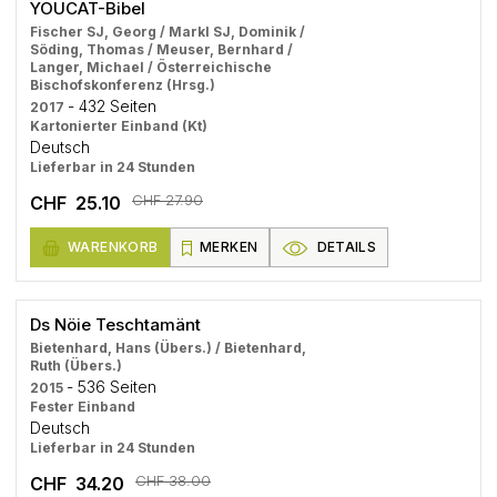
YOUCAT-Bibel
Fischer SJ, Georg / Markl SJ, Dominik /
Söding, Thomas / Meuser, Bernhard /
Langer, Michael / Österreichische
Bischofskonferenz (Hrsg.)
- 432 Seiten
2017
Kartonierter Einband (Kt)
Deutsch
Lieferbar in 24 Stunden
CHF 27.90
CHF 25.10
WARENKORB
MERKEN
DETAILS
Ds Nöie Teschtamänt
Bietenhard, Hans (Übers.) / Bietenhard,
Ruth (Übers.)
- 536 Seiten
2015
Fester Einband
Deutsch
Lieferbar in 24 Stunden
CHF 38.00
CHF 34.20