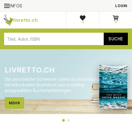
INFOS
LOGIN
livretto.ch
0
0
LIVRETTO.CH
Die persönliche Schweizer online Buchhandlung
mit individuellen Buchabos und sorgfältig
ausgewählten Buchempfehlungen.
MEHR