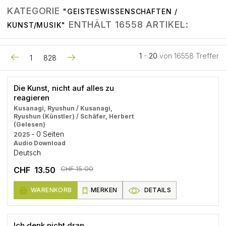
KATEGORIE
"GEISTESWISSENSCHAFTEN /
ENTHÄLT 16558 ARTIKEL:
KUNST/MUSIK"
1
-
20
von 16558 Treffer
1
828
Die Kunst, nicht auf alles zu
reagieren
Kusanagi, Ryushun / Kusanagi,
Ryushun (Künstler) / Schäfer, Herbert
(Gelesen)
- 0 Seiten
2025
Audio Download
Deutsch
CHF 15.00
CHF 13.50
WARENKORB
MERKEN
DETAILS
Ich denk nicht dran