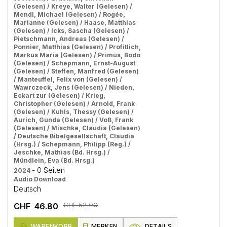
(Gelesen) / Kreye, Walter (Gelesen) /
Mendl, Michael (Gelesen) / Rogée,
Marianne (Gelesen) / Haase, Matthias
(Gelesen) / Icks, Sascha (Gelesen) /
Pietschmann, Andreas (Gelesen) /
Ponnier, Matthias (Gelesen) / Profitlich,
Markus Maria (Gelesen) / Primus, Bodo
(Gelesen) / Schepmann, Ernst-August
(Gelesen) / Steffen, Manfred (Gelesen)
/ Manteuffel, Felix von (Gelesen) /
Wawrczeck, Jens (Gelesen) / Nieden,
Eckart zur (Gelesen) / Krieg,
Christopher (Gelesen) / Arnold, Frank
(Gelesen) / Kuhls, Thessy (Gelesen) /
Aurich, Gunda (Gelesen) / Voß, Frank
(Gelesen) / Mischke, Claudia (Gelesen)
/ Deutsche Bibelgesellschaft, Claudia
(Hrsg.) / Schepmann, Philipp (Reg.) /
Jeschke, Mathias (Bd. Hrsg.) /
Mündlein, Eva (Bd. Hrsg.)
- 0 Seiten
2024
Audio Download
Deutsch
CHF 52.00
CHF 46.80
WARENKORB
MERKEN
DETAILS